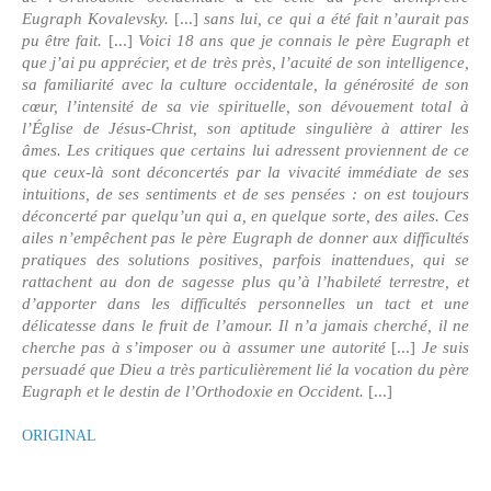
[...]
Eugraph Kovalevsky.
sans lui, ce qui a été fait n’aurait pas
[...]
pu être fait.
Voici 18 ans que je connais le père Eugraph et
que j’ai pu apprécier, et de très près, l’acuité de son intelligence,
sa familiarité avec la culture occidentale, la générosité de son
cœur, l’intensité de sa vie spirituelle, son dévouement total à
l’Église de Jésus-Christ, son aptitude singulière à attirer les
âmes. Les critiques que certains lui adressent proviennent de ce
que ceux-là sont déconcertés par la vivacité immédiate de ses
intuitions, de ses sentiments et de ses pensées : on est toujours
déconcerté par quelqu’un qui a, en quelque sorte, des ailes. Ces
ailes n’empêchent pas le père Eugraph de donner aux difficultés
pratiques des solutions positives, parfois inattendues, qui se
rattachent au don de sagesse plus qu’à l’habileté terrestre, et
d’apporter dans les difficultés personnelles un tact et une
délicatesse dans le fruit de l’amour. Il n’a jamais cherché, il ne
[...]
cherche pas à s’imposer ou à assumer une autorité
Je suis
persuadé que Dieu a très particulièrement lié la vocation du père
[...]
Eugraph et le destin de l’Orthodoxie en Occident.
ORIGINAL