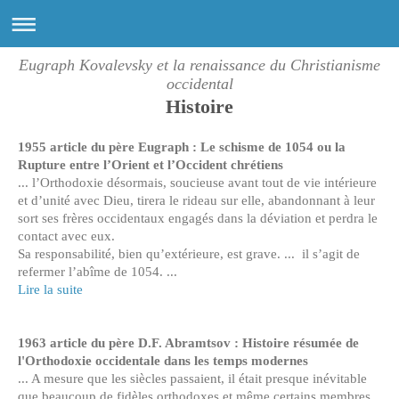
Eugraph Kovalevsky et la renaissance du Christianisme
occidental
Histoire
1955 article du père Eugraph : Le schisme de 1054 ou la
Rupture entre l’Orient et l’Occident chrétiens
... l’Orthodoxie désormais, soucieuse avant tout de vie intérieure
et d’unité avec Dieu, tirera le rideau sur elle, abandonnant à leur
sort ses frères occidentaux engagés dans la déviation et perdra le
contact avec eux.
Sa responsabilité, bien qu’extérieure, est grave. ... il s’agit de
refermer l’abîme de 1054. ...
Lire la suite
1963 article du père D.F. Abramtsov : Histoire résumée de
l'Orthodoxie occidentale dans les temps modernes
... A mesure que les siècles passaient, il était presque inévitable
que beaucoup de fidèles orthodoxes et même certains membres