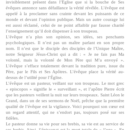
invisiblement présent dans l’Église que si la bouche de Ses
évêques annonce sans défaillance la vérité révélée. L’évêque est
appelé à la proclamer sans crainte devant les puissants de ce
monde et devant l’opinion publique. Mais un autre courage lui
est aussi réclamé, celui de ne point affaiblir par fausse charité
l’enseignement qu’il doit dispenser à son troupeau.
L’évêque n’a plus son opinion, ses idées, ses penchants
psychologiques. Il n’est pas un maître parlant en son propre
nom. Il n’est que le disciple des disciples de l’Unique Maître,
notre Seigneur Jésus-Christ qui a dit : « Je ne fais pas Ma
volonté, mais la volonté de Mon Père qui M’a envoyé ».
L’évêque s’efface totalement devant la tradition pure, issue du
Père, par le Fils et Ses Apôtres. L’évêque place la vérité au-
dessus de l’utilité pour l’Église.
L’évêque est un pasteur, veillant sur son troupeau. Le mot grec
« episcopos » signifie le « surveillant », et l’apôtre Pierre écrit
que les pasteurs veillent la nuit sur leurs troupeaux. Saint Léon le
Grand, dans un de ses sermons de Noël, prêche que la première
qualité de l’évêque est la vigilance. Voici pourquoi son cœur est
un regard attentif, qui ne s’endort pas, toujours posé sur ses
fidèles.
Le pasteur donne sa vie pour ses brebis, sa vie est au service de
ses brebis. Ainsi, l’épiscopat est la mort totale de « l’ego ». En