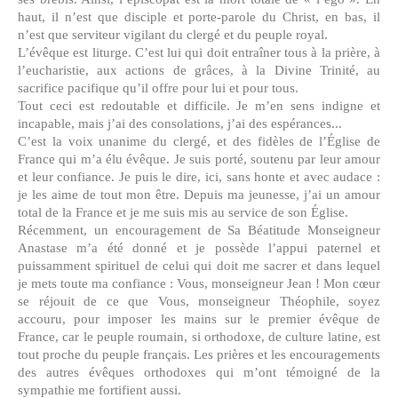
haut, il n’est que disciple et porte-parole du Christ, en bas, il
n’est que serviteur vigilant du clergé et du peuple royal.
L’évêque est liturge. C’est lui qui doit entraîner tous à la prière, à
l’eucharistie, aux actions de grâces, à la Divine Trinité, au
sacrifice pacifique qu’il offre pour lui et pour tous.
Tout ceci est redoutable et difficile. Je m’en sens indigne et
incapable, mais j’ai des consolations, j’ai des espérances...
C’est la voix unanime du clergé, et des fidèles de l’Église de
France qui m’a élu évêque. Je suis porté, soutenu par leur amour
et leur confiance. Je puis le dire, ici, sans honte et avec audace :
je les aime de tout mon être. Depuis ma jeunesse, j’ai un amour
total de la France et je me suis mis au service de son Église.
Récemment, un encouragement de Sa Béatitude Monseigneur
Anastase m’a été donné et je possède l’appui paternel et
puissamment spirituel de celui qui doit me sacrer et dans lequel
je mets toute ma confiance : Vous, monseigneur Jean ! Mon cœur
se réjouit de ce que Vous, monseigneur Théophile, soyez
accouru, pour imposer les mains sur le premier évêque de
France, car le peuple roumain, si orthodoxe, de culture latine, est
tout proche du peuple français. Les prières et les encouragements
des autres évêques orthodoxes qui m’ont témoigné de la
sympathie me fortifient aussi.