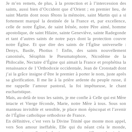
Je m’en remets, de plus, à la protection et à l’intercession des
saints, aussi bien d’Occident que d’Orient ; en premier lieu, de
saint Martin dont nous fêtons la mémoire, saint Martin qui a si
fortement marqué la destinée de la France et, par excellence,
celle de notre Église, de saint Irénée, notre Père aimé, homme
apostolique, de saint Hilaire, sainte Geneviève, sainte Radegonde
et tant d’autres saints de notre pays dont la protection couvre
notre Église. Et que dire des saints de l’Église universelle :
Denys, Basile, Photius ! Enfin, des saints nouvellement
canonisés, Séraphin le Pneumatophore, Nicodème de la
Philocalie, Nectaire d’Égine qui aimait la France et prophétisa la
renaissance de 1’Orthodoxie occidentale, Jean de Cronstadt dont
j’ai la grâce insigne d’être le premier à porter le nom, juste après
sa glorification. Il me lie à la prière ardente du peuple russe, il
me rappelle l’amour pastoral, la foi impétueuse, le chant
eucharistique.
Mais, au-delà de tous les saints, je me confie à Celle qui est Mère
intacte et Vierge féconde, Marie, notre Mère à tous. Sous son
manteau invisible et sensible, je place mon épiscopat et l’avenir
de l’Église catholique orthodoxe de France.
En définitive, c’est vers la Divine Trinité que monte mon appel,
vers Son amour ineffable, Elle qui du néant créa le monde,