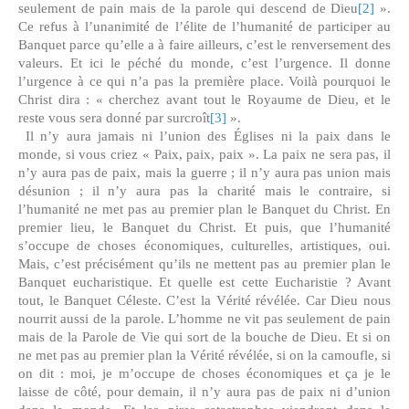
seulement de pain mais de la parole qui descend de Dieu
[2]
».
Ce refus à l’unanimité de l’élite de l’humanité de participer au
Banquet parce qu’elle a à faire ailleurs, c’est le renversement des
valeurs. Et ici le péché du monde, c’est l’urgence. Il donne
l’urgence à ce qui n’a pas la première place. Voilà pourquoi le
Christ dira : « cherchez avant tout le Royaume de Dieu, et le
reste vous sera donné par surcroît
[3]
».
Il n’y aura jamais ni l’union des Églises ni la paix dans le
monde, si vous criez « Paix, paix, paix ». La paix ne sera pas, il
n’y aura pas de paix, mais la guerre ; il n’y aura pas union mais
désunion ; il n’y aura pas la charité mais le contraire, si
l’humanité ne met pas au premier plan le Banquet du Christ. En
premier lieu, le Banquet du Christ. Et puis, que l’humanité
s’occupe de choses économiques, culturelles, artistiques, oui.
Mais, c’est précisément qu’ils ne mettent pas au premier plan le
Banquet eucharistique. Et quelle est cette Eucharistie ? Avant
tout, le Banquet Céleste. C’est la Vérité révélée. Car Dieu nous
nourrit aussi de la parole. L’homme ne vit pas seulement de pain
mais de la Parole de Vie qui sort de la bouche de Dieu. Et si on
ne met pas au premier plan la Vérité révélée, si on la camoufle, si
on dit : moi, je m’occupe de choses économiques et ça je le
laisse de côté, pour demain, il n’y aura pas de paix ni d’union