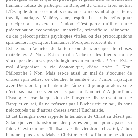
humaine refuse de participer au Banquet du Christ. Trois motifs.
L’Évangile donne ces motifs sous une forme symbolique : terre,
travail, mariage. Matière, âme, esprit. Les trois refus pour
participer au mystère de l’union. C’est parce qu’il y a une
préoccupation économique, matérielle, scientifique, n’importe,
ou des préoccupations psychiques vitales, ou des préoccupations
spirituelles, mystiques, humaines. Pourquoi refusent-ils ?
Est-ce mal d’acheter de la terre ou de s’occuper de choses
matérielles ? Non. Est-ce mal d’acheter des bœufs ou de
s’occuper de choses psychologiques ou culturelles ? Non. Est-ce
mal d’organiser la vie économique, d’être poète ? Non.
Philosophe ? Non. Mais est-ce aussi un mal de s’occuper de
choses spirituelles, de chercher la sainteté ou l’union mystique
avec Dieu, ou la purification de l’âme ? Et pourquoi alors, si ce
n’est pas mal, ne viennent-ils pas au Banquet ? Aujourd’hui,
l’Évangile pose la question de l’urgence. Ils refusent non le
Banquet en soi, ils ne refusent pas l’Eucharistie en soi, ils sont
préoccupés par d’autres choses avant l’Eucharistie.
Et cet Évangile nous rappelle la tentation de Christ au désert par
Satan qui veut transformer des pierres en pain, pour apaiser sa
faim. C’est comme s’il disait : « ils viendront chez toi, à ton
banquet, plus tard » Mais le Christ répond : « l’homme ne vit pas