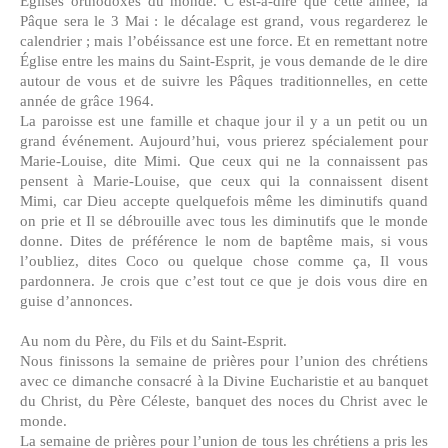
Églises orthodoxes du monde. C’est-à-dire que cette année, la
Pâque sera le 3 Mai : le décalage est grand, vous regarderez le
calendrier ; mais l’obéissance est une force. Et en remettant notre
Église entre les mains du Saint-Esprit, je vous demande de le dire
autour de vous et de suivre les Pâques traditionnelles, en cette
année de grâce 1964.
La paroisse est une famille et chaque jour il y a un petit ou un
grand événement. Aujourd’hui, vous prierez spécialement pour
Marie-Louise, dite Mimi. Que ceux qui ne la connaissent pas
pensent à Marie-Louise, que ceux qui la connaissent disent
Mimi, car Dieu accepte quelquefois même les diminutifs quand
on prie et Il se débrouille avec tous les diminutifs que le monde
donne. Dites de préférence le nom de baptême mais, si vous
l’oubliez, dites Coco ou quelque chose comme ça, Il vous
pardonnera. Je crois que c’est tout ce que je dois vous dire en
guise d’annonces.
Au nom du Père, du Fils et du Saint-Esprit.
Nous finissons la semaine de prières pour l’union des chrétiens
avec ce dimanche consacré à la Divine Eucharistie et au banquet
du Christ, du Père Céleste, banquet des noces du Christ avec le
monde.
La semaine de prières pour l’union de tous les chrétiens a pris les