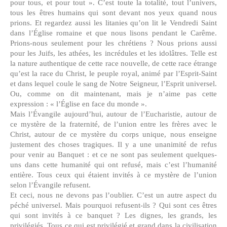
pour tous, et pour tout ». C’est toute la totalité, tout l’univers,
tous les êtres humains qui sont devant nos yeux quand nous
prions. Et regardez aussi les litanies qu’on lit le Vendredi Saint
dans l’Église romaine et que nous lisons pendant le Carême.
Prions-nous seulement pour les chrétiens ? Nous prions aussi
pour les Juifs, les athées, les incrédules et les idolâtres. Telle est
la nature authentique de cette race nouvelle, de cette race étrange
qu’est la race du Christ, le peuple royal, animé par l’Esprit-Saint
et dans lequel coule le sang de Notre Seigneur, l’Esprit universel.
Ou, comme on dit maintenant, mais je n’aime pas cette
expression : « l’Église en face du monde ».
Mais l’Évangile aujourd’hui, autour de l’Eucharistie, autour de
ce mystère de la fraternité, de l’union entre les frères avec le
Christ, autour de ce mystère du corps unique, nous enseigne
justement des choses tragiques. Il y a une unanimité de refus
pour venir au Banquet : et ce ne sont pas seulement quelques-
uns dans cette humanité qui ont refusé, mais c’est l’humanité
entière. Tous ceux qui étaient invités à ce mystère de l’union
selon l’Évangile refusent.
Et ceci, nous ne devons pas l’oublier. C’est un autre aspect du
péché universel. Mais pourquoi refusent-ils ? Qui sont ces êtres
qui sont invités à ce banquet ? Les dignes, les grands, les
privilégiés. Tous ce qui est privilégié et grand dans la civilisation