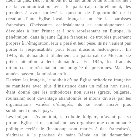
Les Français. Dès le moment de la libération et du rétablissement
de la communication avec le patriarcat, naturellement, les
premiers à avoir soulevé la question de l’opportunité de la
création d’une Église locale française ont été les paroisses
françaises. Obéissantes ecclésialement et canoniquement et
dévouées à leur Primat et à son représentant en Europe, la
pénétration, dans la jeune Église française, de troubles purement
propres à l’émigration, leur a pesé et leur pèse, ils ne veulent pas
porter la responsabilité pour leurs illusions historiques… En
1945, ils demandent filialement au patriarcat de Moscou de
prêter attention à leur demande… En 1945, les français
orthodoxes représentaient une poignée de personnes. Mais les
années passent, la mission croît…
Derrière les français, le souhait d’une Église orthodoxe française
se manifeste avec plus d’insistance dans un milieu non russe,
étant donné que les orthodoxes non russes (grecs, bulgares,
roumains) sont davantage abandonnés et moins divisés par les
organisations variées d’émigrés, ils se sont ancrés plus
solidement dans le pays.
Les bulgares. Avant tout, la colonie bulgare, n’ayant pas sa
propre Église et ne souhaitant pas organiser une communauté
politique ecclésiale (beaucoup sont mariés à des françaises),
s’adresse à la paroisse de saint Irénée en lui demandant