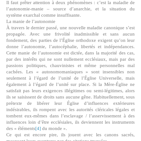
Il faut prêter attention à deux phénomènes : c’est la maladie de
l’autonomie-manie – source d’anarchie, et la situation du
système exarchal comme insuffisante.
La manie de l’autonomie
À travers le dernier passé, une nouvelle maladie canonique s’est
propagée. Avec une frivolité inadmissible et sans aucun
fondement, des parties de l’Église orthodoxe exigent qu’on leur
donne l’autonomie, l’autocéphalie, libertés et indépendances.
Cette manie de l’autonomie est dictée, dans la majorité des cas,
par des intérêts qui ne sont nullement ecclésiaux, mais par des
passions politiques, chauvinistes et même personnelles mal
cachées. Les « autonomomaniaques » sont insensibles non
seulement à l’égard de l’unité de l’Église Universelle, mais
également à l’égard de l’unité sur place. Si la Mère-Église ne
satisfait pas leurs exigences illégitimes ou semi-légitimes, alors
ils se saisissent de droits sans aucune gêne. Habituellement, sous
prétexte de libérer leur Église d’influences extérieures
indésirables, ils rompent avec les autorités cléricales légales et
tombent eux-mêmes dans l’esclavage / l’asservissement à des
influences loin d’être ecclésiales, ils deviennent les instruments
des « éléments
[4]
du monde ».
Ce qui est encore pire, ils jouent avec les canons sacrés,
masquant leurs aventures par des citations truquées…