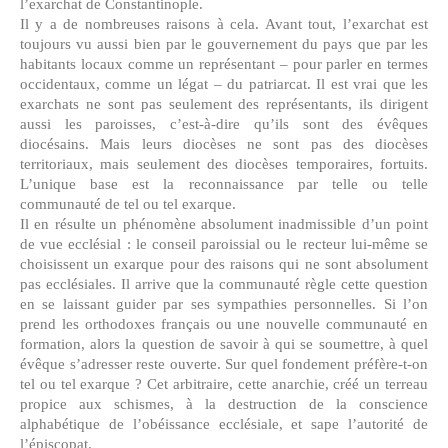
l’exarchat de Constantinople.
Il y a de nombreuses raisons à cela. Avant tout, l’exarchat est
toujours vu aussi bien par le gouvernement du pays que par les
habitants locaux comme un représentant – pour parler en termes
occidentaux, comme un légat – du patriarcat. Il est vrai que les
exarchats ne sont pas seulement des représentants, ils dirigent
aussi les paroisses, c’est-à-dire qu’ils sont des évêques
diocésains. Mais leurs diocèses ne sont pas des diocèses
territoriaux, mais seulement des diocèses temporaires, fortuits.
L’unique base est la reconnaissance par telle ou telle
communauté de tel ou tel exarque.
Il en résulte un phénomène absolument inadmissible d’un point
de vue ecclésial : le conseil paroissial ou le recteur lui-même se
choisissent un exarque pour des raisons qui ne sont absolument
pas ecclésiales. Il arrive que la communauté règle cette question
en se laissant guider par ses sympathies personnelles. Si l’on
prend les orthodoxes français ou une nouvelle communauté en
formation, alors la question de savoir à qui se soumettre, à quel
évêque s’adresser reste ouverte. Sur quel fondement préfère-t-on
tel ou tel exarque ? Cet arbitraire, cette anarchie, créé un terreau
propice aux schismes, à la destruction de la conscience
alphabétique de l’obéissance ecclésiale, et sape l’autorité de
l’épiscopat.