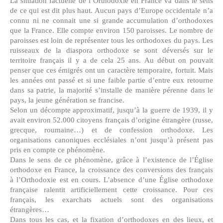
La situation factuelle de l’Orthodoxie en France va dans le sens
de ce qui est dit plus haut. Aucun pays d’Europe occidentale n’a
connu ni ne connait une si grande accumulation d’orthodoxes
que la France. Elle compte environ 150 paroisses. Le nombre de
paroisses est loin de représenter tous les orthodoxes du pays. Les
ruisseaux de la diaspora orthodoxe se sont déversés sur le
territoire français il y a de cela 25 ans. Au début on pouvait
penser que ces émigrés ont un caractère temporaire, fortuit. Mais
les années ont passé et si une faible partie d’entre eux retourne
dans sa patrie, la majorité s’installe de manière pérenne dans le
pays, la jeune génération se francise.
Selon un décompte approximatif, jusqu’à la guerre de 1939, il y
avait environ 52.000 citoyens français d’origine étrangère (russe,
grecque, roumaine…) et de confession orthodoxe. Les
organisations canoniques ecclésiales n’ont jusqu’à présent pas
pris en compte ce phénomène.
Dans le sens de ce phénomène, grâce à l’existence de l’Église
orthodoxe en France, la croissance des conversions des français
à l’Orthodoxie est en cours. L’absence d’une Église orthodoxe
française ralentit artificiellement cette croissance. Pour ces
français, les exarchats actuels sont des organisations
étrangères…
Dans tous les cas, et la fixation d’orthodoxes en des lieux, et