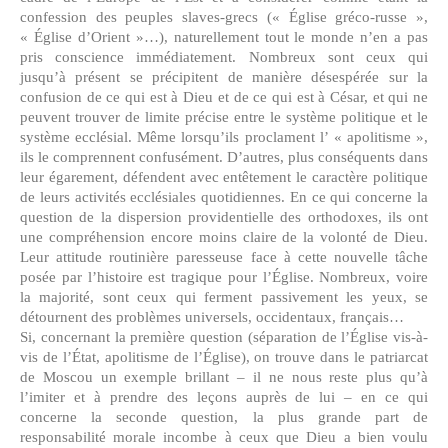
confession des peuples slaves-grecs (« Église gréco-russe »,
« Église d’Orient »…), naturellement tout le monde n’en a pas
pris conscience immédiatement. Nombreux sont ceux qui
jusqu’à présent se précipitent de manière désespérée sur la
confusion de ce qui est à Dieu et de ce qui est à César, et qui ne
peuvent trouver de limite précise entre le système politique et le
système ecclésial. Même lorsqu’ils proclament l’ « apolitisme »,
ils le comprennent confusément. D’autres, plus conséquents dans
leur égarement, défendent avec entêtement le caractère politique
de leurs activités ecclésiales quotidiennes. En ce qui concerne la
question de la dispersion providentielle des orthodoxes, ils ont
une compréhension encore moins claire de la volonté de Dieu.
Leur attitude routinière paresseuse face à cette nouvelle tâche
posée par l’histoire est tragique pour l’Église. Nombreux, voire
la majorité, sont ceux qui ferment passivement les yeux, se
détournent des problèmes universels, occidentaux, français…
Si, concernant la première question (séparation de l’Église vis-à-
vis de l’État, apolitisme de l’Église), on trouve dans le patriarcat
de Moscou un exemple brillant – il ne nous reste plus qu’à
l’imiter et à prendre des leçons auprès de lui – en ce qui
concerne la seconde question, la plus grande part de
responsabilité morale incombe à ceux que Dieu a bien voulu