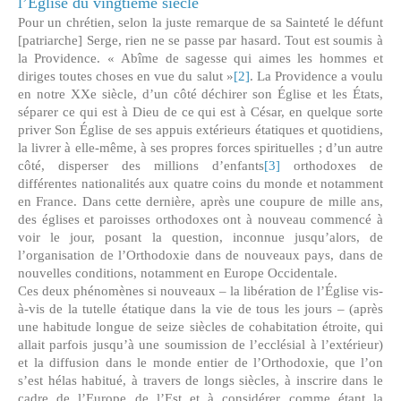
l’Église du vingtième siècle
Pour un chrétien, selon la juste remarque de sa Sainteté le défunt
[patriarche] Serge, rien ne se passe par hasard. Tout est soumis à
la Providence. « Abîme de sagesse qui aimes les hommes et
diriges toutes choses en vue du salut »
[2]
. La Providence a voulu
en notre XXe siècle, d’un côté déchirer son Église et les États,
séparer ce qui est à Dieu de ce qui est à César, en quelque sorte
priver Son Église de ses appuis extérieurs étatiques et quotidiens,
la livrer à elle-même, à ses propres forces spirituelles ; d’un autre
côté, disperser des millions d’enfants
[3]
orthodoxes de
différentes nationalités aux quatre coins du monde et notamment
en France. Dans cette dernière, après une coupure de mille ans,
des églises et paroisses orthodoxes ont à nouveau commencé à
voir le jour, posant la question, inconnue jusqu’alors, de
l’organisation de l’Orthodoxie dans de nouveaux pays, dans de
nouvelles conditions, notamment en Europe Occidentale.
Ces deux phénomènes si nouveaux – la libération de l’Église vis-
à-vis de la tutelle étatique dans la vie de tous les jours – (après
une habitude longue de seize siècles de cohabitation étroite, qui
allait parfois jusqu’à une soumission de l’ecclésial à l’extérieur)
et la diffusion dans le monde entier de l’Orthodoxie, que l’on
s’est hélas habitué, à travers de longs siècles, à inscrire dans le
cadre de l’Europe de l’Est et à considérer comme étant la