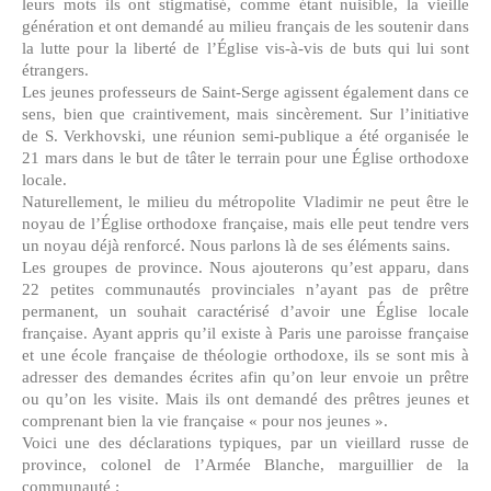
leurs mots ils ont stigmatisé, comme étant nuisible, la vieille
génération et ont demandé au milieu français de les soutenir dans
la lutte pour la liberté de l’Église vis-à-vis de buts qui lui sont
étrangers.
Les jeunes professeurs de Saint-Serge agissent également dans ce
sens, bien que craintivement, mais sincèrement. Sur l’initiative
de S. Verkhovski, une réunion semi-publique a été organisée le
21 mars dans le but de tâter le terrain pour une Église orthodoxe
locale.
Naturellement, le milieu du métropolite Vladimir ne peut être le
noyau de l’Église orthodoxe française, mais elle peut tendre vers
un noyau déjà renforcé. Nous parlons là de ses éléments sains.
Les groupes de province. Nous ajouterons qu’est apparu, dans
22 petites communautés provinciales n’ayant pas de prêtre
permanent, un souhait caractérisé d’avoir une Église locale
française. Ayant appris qu’il existe à Paris une paroisse française
et une école française de théologie orthodoxe, ils se sont mis à
adresser des demandes écrites afin qu’on leur envoie un prêtre
ou qu’on les visite. Mais ils ont demandé des prêtres jeunes et
comprenant bien la vie française « pour nos jeunes ».
Voici une des déclarations typiques, par un vieillard russe de
province, colonel de l’Armée Blanche, marguillier de la
communauté :