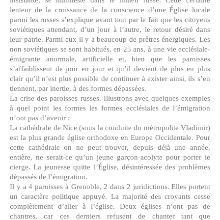
lenteur de la croissance de la conscience d’une Église locale
parmi les russes s’explique avant tout par le fait que les citoyens
soviétiques attendant, d’un jour à l’autre, le retour désiré dans
leur patrie. Parmi eux il y a beaucoup de prêtres énergiques. Les
non soviétiques se sont habitués, en 25 ans, à une vie ecclésiale-
émigrante anormale, artificielle et, bien que les paroisses
s’affaiblissent de jour en jour et qu’il devient de plus en plus
clair qu’il n’est plus possible de continuer à exister ainsi, ils s’en
tiennent, par inertie, à des formes dépassées.
La crise des paroisses russes. Illustrons avec quelques exemples
à quel point les formes les formes ecclésiales de l’émigration
n’ont pas d’avenir :
La cathédrale de Nice (sous la conduite du métropolite Vladimir)
est la plus grande église orthodoxe en Europe Occidentale. Pour
cette cathédrale on ne peut trouver, depuis déjà une année,
entière, ne serait-ce qu’un jeune garçon-acolyte pour porter le
cierge. La jeunesse quitte l’Église, désintéressée des problèmes
dépassés de l’émigration.
Il y a 4 paroisses à Grenoble, 2 dans 2 juridictions. Elles portent
un caractère politique appuyé. La majorité des croyants cesse
complètement d’aller à l’église. Deux églises n’ont pas de
chantres, car ces derniers refusent de chanter tant que