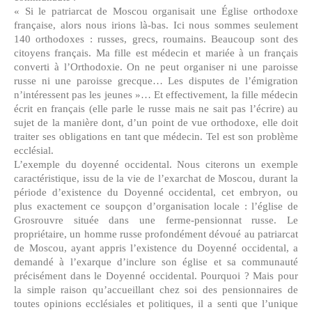
« Si le patriarcat de Moscou organisait une Église orthodoxe
française, alors nous irions là-bas. Ici nous sommes seulement
140 orthodoxes : russes, grecs, roumains. Beaucoup sont des
citoyens français. Ma fille est médecin et mariée à un français
converti à l’Orthodoxie. On ne peut organiser ni une paroisse
russe ni une paroisse grecque… Les disputes de l’émigration
n’intéressent pas les jeunes »… Et effectivement, la fille médecin
écrit en français (elle parle le russe mais ne sait pas l’écrire) au
sujet de la manière dont, d’un point de vue orthodoxe, elle doit
traiter ses obligations en tant que médecin. Tel est son problème
ecclésial.
L’exemple du doyenné occidental. Nous citerons un exemple
caractéristique, issu de la vie de l’exarchat de Moscou, durant la
période d’existence du Doyenné occidental, cet embryon, ou
plus exactement ce soupçon d’organisation locale : l’église de
Grosrouvre située dans une ferme-pensionnat russe. Le
propriétaire, un homme russe profondément dévoué au patriarcat
de Moscou, ayant appris l’existence du Doyenné occidental, a
demandé à l’exarque d’inclure son église et sa communauté
précisément dans le Doyenné occidental. Pourquoi ? Mais pour
la simple raison qu’accueillant chez soi des pensionnaires de
toutes opinions ecclésiales et politiques, il a senti que l’unique