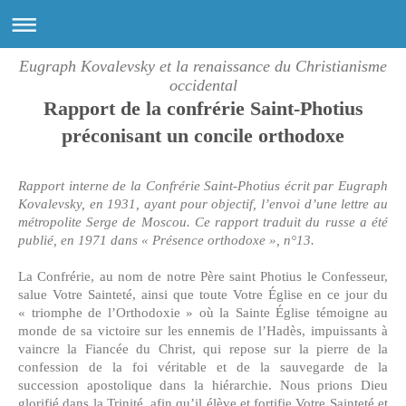
Eugraph Kovalevsky et la renaissance du Christianisme
occidental
Rapport de la confrérie Saint-Photius
préconisant un concile orthodoxe
Rapport interne de la Confrérie Saint-Photius écrit par Eugraph
Kovalevsky, en 1931, ayant pour objectif, l’envoi d’une lettre au
métropolite Serge de Moscou. Ce rapport traduit du russe a été
publié, en 1971 dans « Présence orthodoxe », n°13.
La Confrérie, au nom de notre Père saint Photius le Confesseur,
salue Votre Sainteté, ainsi que toute Votre Église en ce jour du
« triomphe de l’Orthodoxie » où la Sainte Église témoigne au
monde de sa victoire sur les ennemis de l’Hadès, impuissants à
vaincre la Fiancée du Christ, qui repose sur la pierre de la
confession de la foi véritable et de la sauvegarde de la
succession apostolique dans la hiérarchie. Nous prions Dieu
glorifié dans la Trinité, afin qu’il élève et fortifie Votre Sainteté et