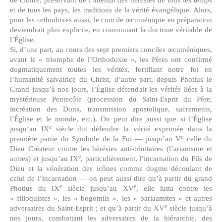
et de tous les pays, les traditions de la vérité évangélique. Alors,
pour les orthodoxes aussi, le concile œcuménique en préparation
deviendrait plus explicite, en couronnant la doctrine véritable de
l’Église.
Si, d’une part, au cours des sept premiers conciles œcuméniques,
avant le « triomphe de l’Orthodoxie », les Pères ont confirmé
dogmatiquement toutes les vérités, fortifiant notre foi en
l’humanité salvatrice du Christ, d’autre part, depuis Photius le
Grand jusqu’à nos jours, l’Église défendait les vérités liées à la
mystérieuse Pentecôte (procession du Saint-Esprit du Père,
incréation des Dons, transmission apostolique, sacrements,
l’Église et le monde, etc.). On peut dire aussi que si l’Église
e
jusqu’au IX
siècle dut défendre la vérité exprimée dans la
e
première partie du Symbole de la Foi — jusqu’au V
celle du
Dieu Créateur contre les hérésies anti-trinitaires (l’arianisme et
e
autres) et jusqu’au IX
, particulièrement, l’incarnation du Fils de
Dieu et la vénération des icônes comme dogme découlant de
celui de l’incarnation — on peut aussi dire qu’à partir du grand
e
e
Photius du IX
siècle jusqu’au XV
, elle lutta contre les
« filioquistes », les « bogomils », les « barlaamites » et autres
e
adversaires du Saint-Esprit ; et qu’à partir du XV
siècle jusqu’à
nos jours, combattant les adversaires de la hiérarchie, des