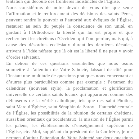
tentation qui découle des frontières indistinctes de l’Église.
Nous considérons de notre devoir de vous dire que seule
l’affirmation et le renforcement des décisions des saints Pères,
peuvent rendre le pouvoir et l’autorité aux évêques de l’Église,
restaurer au sein du peuple la conscience de son unité, en
gardant à l’Orthodoxie la liberté qui lui est propre et que
recherchent les chrétiens d’Occident qui l’ont perdue, mais qui, à
cause des désordres ecclésiaux durant les dernières décades,
arrivent à l’idée néfaste que là où est la liberté il ne peut y avoir
d’ordre salvateur.
En dehors de ces questions essentielles que nous osons
soumettre à l’attention de Votre Sainteté, laissant de côté pour
l’instant une multitude de questions pratiques nous concernant et
d’autres plus particulières comme par exemple : l’examen du
calendrier (nouveau style), la proclamation et glorification
universelle de certains saints locaux qui apparurent comme des
défenseurs de la vérité catholique, tels que des saint Photius,
saint Marc d’Éphèse, saint Séraphin de Sarov... l’autorité centrale
de l’Église, les possibilités de la réunion de certains chrétiens,
aussi bien orientaux qu’occidentaux, la mission de l’Église parmi
les païens, les établissements d’enseignement supérieur de
l’Église, etc. Moi, suppléant du président de la Confrérie, je me
permets d’attirer l’attention de Votre Sainteté sur deux questions