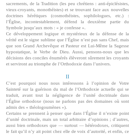
sacrements, de la Tradition (les peu chrétiens : anti-épiclésistes,
vieux-croyants, monothéistes) et se trouvant face aux nouvelles
doctrines hérétiques (cosmothéistes, sophilologues, etc.) :
l’Église, incontestablement, défend la deuxième partie du
Symbole jusqu’aux mots : « je confesse ».
Ce développement logique et mystérieux de la défense de la
vérité est le signe sublime que l’Église n’est pas sans Chef, mais
que son Grand Archevêque et Pasteur est Lui-Même la Sagesse
hypostatique, le Verbe de Dieu. Aussi, pensons-nous que les
décisions des conciles énumérés élèveront sûrement les croyants
et serviront au triomphe de l’Orthodoxie dans l’univers.
II
C’est pourquoi nous nous intéressons à l’opinion de Votre
Sainteté sur la guérison du mal de l’Orthodoxie actuelle qui se
traduit, avant tout la négligence de l’unité doctrinale dans
l’Église orthodoxe (nous ne parlons pas des domaines où sont
admis des « théologoumènes »).
Certains se prennent à penser que dans l’Église il n’existe point
d’unité doctrinale, mais un total arbitraire d’opinions ; d’autres,
aussi bien orthodoxes que — surtout — hétérodoxes, critiquent
le fait qu’il n’y ait point chez elle de voix d’autorité, et enfin, ce