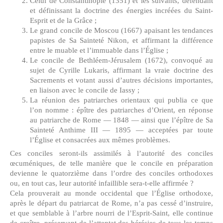
Celui de Constantinople (1351) et les suivants, défendant
et définissant la doctrine des énergies incréées du Saint-
Esprit et de la Grâce ;
Le grand concile de Moscou (1667) apaisant les tendances
papistes de Sa Sainteté Nikon, et affirmant la différence
entre le muable et l’immuable dans l’Église ;
Le concile de Bethléem-Jérusalem (1672), convoqué au
sujet de Cyrille Lukaris, affirmant la vraie doctrine des
Sacrements et votant aussi d’autres décisions importantes,
en liaison avec le concile de Iassy ;
La réunion des patriarches orientaux qui publia ce que
l’on nomme : épître des patriarches d’Orient, en réponse
au patriarche de Rome — 1848 — ainsi que l’épître de Sa
Sainteté Anthime III — 1895 — acceptées par toute
l’Église et consacrées aux mêmes problèmes.
Ces conciles seront-ils assimilés à l’autorité des conciles
œcuméniques, de telle manière que le concile en préparation
devienne le quatorzième dans l’ordre des conciles orthodoxes
ou, en tout cas, leur autorité infaillible sera-t-elle affirmée ?
Cela prouverait au monde occidental que l’Église orthodoxe,
après le départ du patriarcat de Rome, n’a pas cessé d’instruire,
et que semblable à l’arbre nourri de l’Esprit-Saint, elle continue
de croître, préservant de l’attentat des hérésies de tous les temps