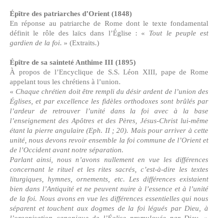
Épître des patriarches d’Orient (1848)
En réponse au patriarche de Rome dont le texte fondamental
définit le rôle des laïcs dans l’Église : «
Tout le peuple est
gardien de la foi
. » (Extraits.)
Épître de sa sainteté Anthime III (1895)
À propos de l’Encyclique de S.S. Léon XIII, pape de Rome
appelant tous les chrétiens à l’union.
«
Chaque chrétien doit être rempli du désir ardent de l’union des
Églises, et par excellence les fidèles orthodoxes sont brûlés par
l’ardeur de retrouver l’unité dans la foi avec à la base
l’enseignement des Apôtres et des Pères, Jésus-Christ lui-même
étant la pierre angulaire (Eph. II ; 20). Mais pour arriver à cette
unité, nous devons revoir ensemble la foi commune de l’Orient et
de l’Occident avant notre séparation.
Parlant ainsi, nous n’avons nullement en vue les différences
concernant le rituel et les rites sacrés, c’est-à-dire les textes
liturgiques, hymnes, ornements, etc. Les différences existaient
bien dans l’Antiquité et ne peuvent nuire à l’essence et à l’unité
de la foi. Nous avons en vue les différences essentielles qui nous
séparent et touchent aux dogmes de la foi légués par Dieu, à
l’organisation canonique de l’Église promulguée par Dieu.
»