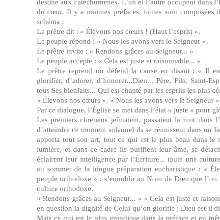
destiné aux catéchumènes. L’un et l’autre occupent dans l’É
du cœur. Il y a maintes préfaces, toutes sont composée
schéma :
Le prêtre dit : « Élevons nos cœurs ! (Haut l’esprit) ».
Le peuple répond : « Nous les avons vers le Seigneur ».
Le prêtre invite : « Rendons grâces au Seigneur... »
Le peuple accepte : « Cela est juste et raisonnable... »
Le prêtre reprend ou défend la cause en disant : « Il est 
glorifier, d’adorer, d’honorer...Dieu... Père, Fils, Saint-Espr
tous Ses bienfaits... Qui est chanté par les esprits les plus cél
« Élevons nos cœurs ». « Nous les avons vers le Seigneur »
Par ce dialogue, l’Église se met dans l’état « juste » pour gl
Les premiers chrétiens jeûnaient, passaient la nuit dans l
d’atteindre ce moment solennel ils se réunissent dans un li
apporta tout son art, tout ce qui est le plus beau dans le
lumière, et dans ce cadre ils purifient leur âme, se déta
éclairent leur intelligence par l’Écriture... toute une cultur
au sommet de la longue préparation eucharistique : « Éle
peuple orthodoxe » ; s’ennoblir au Nom de Dieu que l’on veu
culture orthodoxe.
« Rendons grâces au Seigneur... » « Cela est juste et raison
en question la dignité de Celui qu’on glorifie ; Dieu est-il
Mais ce qui est le plus grandiose dans la préface et en m