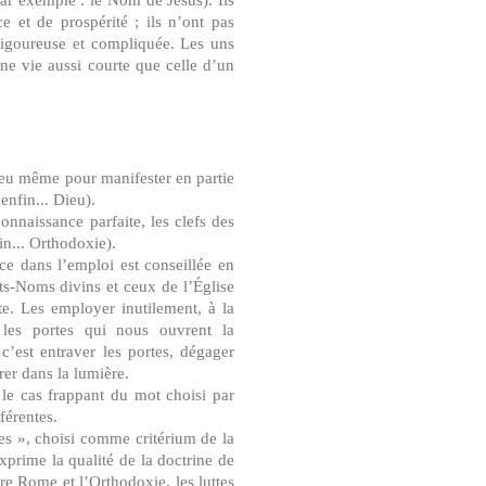
e et de prospérité ; ils n’ont pas
rigoureuse et compliquée. Les uns
ne vie aussi courte que celle d’un
Dieu même pour manifester en partie
enfin... Dieu).
connaissance parfaite, les clefs des
fin... Orthodoxie).
e dans l’emploi est conseillée en
ots-Noms divins et ceux de l’Église
e. Les employer inutilement, à la
les portes qui nous ouvrent la
c’est entraver les portes, dégager
trer dans la lumière.
le cas frappant du mot choisi par
fférentes.
res », choisi comme critérium de la
exprime la qualité de la doctrine de
re Rome et l’Orthodoxie, les luttes