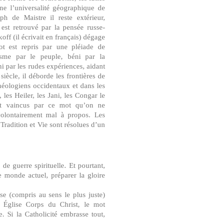
ne l’universalité géographique de
h de Maistre il reste extérieur,
est retrouvé par la pensée russe-
ff (il écrivait en français) dégage
ot est repris par une pléiade de
asme par le peuple, béni par la
hi par les rudes expériences, aidant
siècle, il déborde les frontières de
théologiens occidentaux et dans les
es Heiler, les Jani, les Congar le
nt vaincus par ce mot qu’on ne
volontairement mal à propos. Les
Tradition et Vie sont résolues d’un
de guerre spirituelle. Et pourtant,
re monde actuel, préparer la gloire
glise (compris au sens le plus juste)
e, Église Corps du Christ, le mot
. Si la Catholicité embrasse tout,