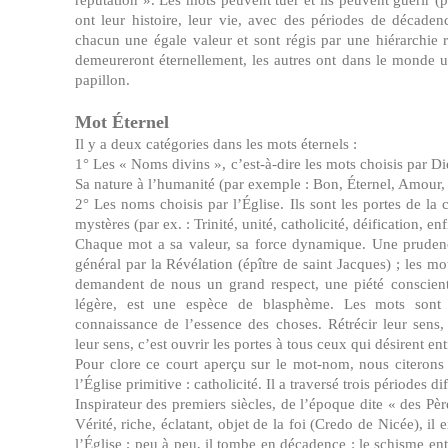
ont leur histoire, leur vie, avec des périodes de décadenc
chacun une égale valeur et sont régis par une hiérarchie 
demeureront éternellement, les autres ont dans le monde u
papillon.
Mot Éternel
Il y a deux catégories dans les mots éternels :
1° Les « Noms divins », c’est-à-dire les mots choisis par 
Sa nature à l’humanité (par exemple : Bon, Éternel, Amour, 
2° Les noms choisis par l’Église. Ils sont les portes de la 
mystères (par ex. : Trinité, unité, catholicité, déification, en
Chaque mot a sa valeur, sa force dynamique. Une prudenc
général par la Révélation (épître de saint Jacques) ; les m
demandent de nous un grand respect, une piété conscient
légère, est une espèce de blasphème. Les mots sont 
connaissance de l’essence des choses. Rétrécir leur sens, 
leur sens, c’est ouvrir les portes à tous ceux qui désirent en
Pour clore ce court aperçu sur le mot-nom, nous citerons 
l’Église primitive : catholicité. Il a traversé trois périodes di
Inspirateur des premiers siècles, de l’époque dite « des Pè
Vérité, riche, éclatant, objet de la foi (Credo de Nicée), il 
l’Église ; peu à peu, il tombe en décadence : le schisme ent