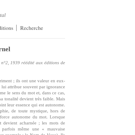
tal
itions
Recherche
rnel
 n°2, 1939 réédité aux éditions de
riment ; ils ont une valeur en eux-
 lui attribue souvent par ignorance
ême le sens du mot et, dans ce cas,
a tonalité devient très faible. Mais
oint leur essence qui est autonome.
hie, de toute mystique, hors de
te force autonome du mot. Lorsque
ot devient acharnée ; les mots de
if, parfois même une « mauvaise
par exemple : le Nom de Jésus). Ils