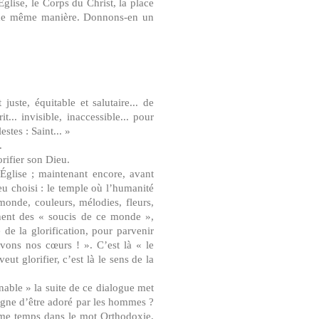
glise, le Corps du Christ, la place
s de même manière. Donnons-en un
juste, équitable et salutaire... de
it... invisible, inaccessible... pour
estes : Saint... »
.
orifier son Dieu.
’Église ; maintenant encore, avant
eu choisi : le temple où l’humanité
 monde, couleurs, mélodies, fleurs,
chent des « soucis de ce monde »,
e de la glorification, pour parvenir
vons nos cœurs ! ». C’est là « le
t glorifier, c’est là le sens de la
nable » la suite de ce dialogue met
 digne d’être adoré par les hommes ?
ême temps dans le mot Orthodoxie,