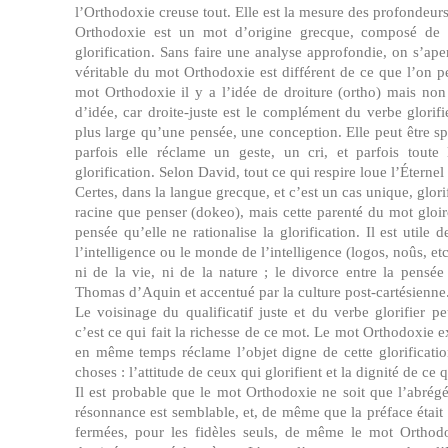
l’Orthodoxie creuse tout. Elle est la mesure des profondeurs
Orthodoxie est un mot d’origine grecque, composé de o
glorification. Sans faire une analyse approfondie, on s’ape
véritable du mot Orthodoxie est différent de ce que l’on p
mot Orthodoxie il y a l’idée de droiture (ortho) mais non 
d’idée, car droite-juste est le complément du verbe glorifie
plus large qu’une pensée, une conception. Elle peut être spo
parfois elle réclame un geste, un cri, et parfois toute
glorification. Selon David, tout ce qui respire loue l’Éternel 
Certes, dans la langue grecque, et c’est un cas unique, glor
racine que penser (dokeo), mais cette parenté du mot gloir
pensée qu’elle ne rationalise la glorification. Il est utile 
l’intelligence ou le monde de l’intelligence (logos, noûs, etc
ni de la vie, ni de la nature ; le divorce entre la pensé
Thomas d’Aquin et accentué par la culture post-cartésienne
Le voisinage du qualificatif juste et du verbe glorifier pe
c’est ce qui fait la richesse de ce mot. Le mot Orthodoxie exi
en même temps réclame l’objet digne de cette glorificati
choses : l’attitude de ceux qui glorifient et la dignité de ce qu
Il est probable que le mot Orthodoxie ne soit que l’abrégé
résonnance est semblable, et, de même que la préface était c
fermées, pour les fidèles seuls, de même le mot Orthodo