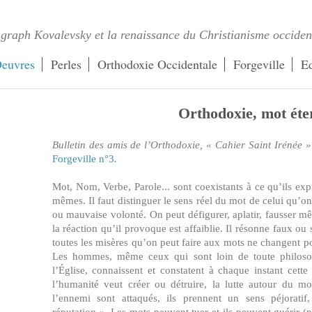
graph Kovalevsky et la renaissance du Christianisme occiden
euvres
Perles
Orthodoxie Occidentale
Forgeville
Ed
Orthodoxie, mot éte
Bulletin des amis de l’Orthodoxie, « Cahier Saint Irénée »
Forgeville n°3
.
Mot, Nom, Verbe, Parole... sont coexistants à ce qu’ils exp
mêmes. Il faut distinguer le sens réel du mot de celui qu’on
ou mauvaise volonté. On peut défigurer, aplatir, fausser m
la réaction qu’il provoque est affaiblie. Il résonne faux ou s
toutes les misères qu’on peut faire aux mots ne changent p
Les hommes, même ceux qui sont loin de toute philosop
l’Église, connaissent et constatent à chaque instant cet
l’humanité veut créer ou détruire, la lutte autour du m
l’ennemi sont attaqués, ils prennent un sens péjorat
réputation ». Les mots peuvent tuer et ils peuvent guérir (