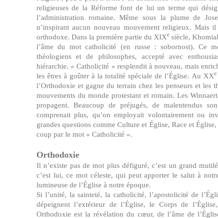
religieuses de la Réforme font de lui un terme qui désig
l’administration romaine. Même sous la plume de Josep
n’inspirant aucun nouveau mouvement religieux. Mais il 
e
orthodoxe. Dans la première partie du XIX
siècle, Khomiako
l’âme du mot catholicité (en russe : sobornost). Ce m
théologiens et de philosophes, accepté avec enthousi
hiérarchie. « Catholicité » resplendit à nouveau, mais enric
e
les êtres à goûter à la totalité spéciale de l’Église. Au XX
l’Orthodoxie et gagne du terrain chez les penseurs et les 
mouvements du monde protestant et romain. Les Winnaert, l
propagent. Beaucoup de préjugés, de malentendus so
comprenait plus, qu’on employait volontairement ou in
grandes questions comme Culture et Église, Race et Église, 
coup par le mot « Catholicité ».
Orthodoxie
Il n’existe pas de mot plus défiguré, c’est un grand mutilé 
c’est lui, ce mot céleste, qui peut apporter le salut à not
lumineuse de l’Église à notre époque.
Si l’unité, la sainteté, la catholicité, l’apostolicité de l’É
dépeignent l’extérieur de l’Église, le Corps de l’Églis
Orthodoxie est la révélation du cœur, de l’âme de l’Église