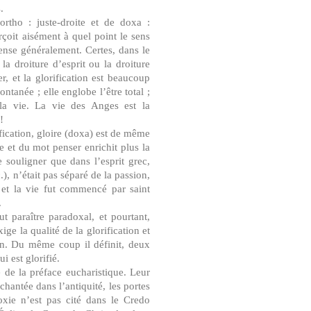
.
rtho : juste-droite et de doxa :
rçoit aisément à quel point le sens
ense généralement. Certes, dans le
la droiture d’esprit ou la droiture
r, et la glorification est beaucoup
ntanée ; elle englobe l’être total ;
 la vie. La vie des Anges est la
!
ification, gloire (doxa) est de même
e et du mot penser enrichit plus la
de souligner que dans l’esprit grec,
.), n’était pas séparé de la passion,
e et la vie fut commencé par saint
.
ut paraître paradoxal, et pourtant,
ge la qualité de la glorification et
on. Du même coup il définit, deux
i est glorifié.
 de la préface eucharistique. Leur
hantée dans l’antiquité, les portes
xie n’est pas cité dans le Credo