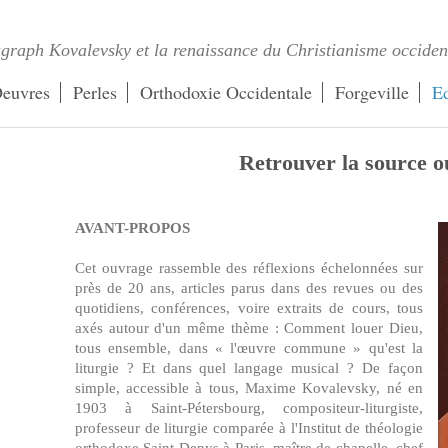
graph Kovalevsky et la renaissance du Christianisme occiden
euvres
Perles
Orthodoxie Occidentale
Forgeville
Ed
Retrouver la source o
AVANT-PROPOS
Cet ouvrage rassemble des réflexions échelonnées sur
près de 20 ans, articles parus dans des revues ou des
quotidiens, conférences, voire extraits de cours, tous
axés autour d'un même thème : Comment louer Dieu,
tous ensemble, dans « l'œuvre commune » qu'est la
liturgie ? Et dans quel langage musical ? De façon
simple, accessible à tous, Maxime Kovalevsky, né en
1903 à Saint-Pétersbourg, compositeur-liturgiste,
professeur de liturgie comparée à l'Institut de théologie
orthodoxe Saint-Denys à Paris, maître de chapelle, chef