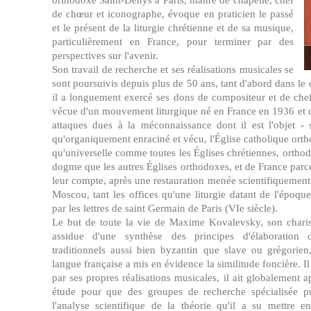
de chœur et iconographe, évoque en praticien le passé
et le présent de la liturgie chrétienne et de sa musique,
particulièrement en France, pour terminer par des
perspectives sur l'avenir.
Son travail de recherche et ses réalisations musicales se
sont poursuivis depuis plus de 50 ans, tant d'abord dans le
il a longuement exercé ses dons de compositeur et de chef
vécue d'un mouvement liturgique né en France en 1936 et d
attaques dues à la méconnaissance dont il est l'objet - 
qu'organiquement enraciné et vécu, l'Église catholique ort
qu'universelle comme toutes les Églises chrétiennes, orth
dogme que les autres Églises orthodoxes, et de France parc
leur compte, après une restauration menée scientifiquement 
Moscou, tant les offices qu'une liturgie datant de l'époque 
par les lettres de saint Germain de Paris (VIe siècle).
Le but de toute la vie de Maxime Kovalevsky, son charis
assidue d'une synthèse des principes d'élaboration d
traditionnels aussi bien byzantin que slave ou grégorien,
langue française a mis en évidence la similitude foncière. Il
par ses propres réalisations musicales, il ait globalement 
étude pour que des groupes de recherche spécialisée p
l'analyse scientifique de la théorie qu'il a su mettre 