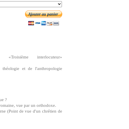
Ajouter au panier
oisième interlocuteur»
 théologie et de l'anthropologie
ue ?
e romaine, vue par un orthodoxe.
ne (Point de vue d'un chrétien de
e)..