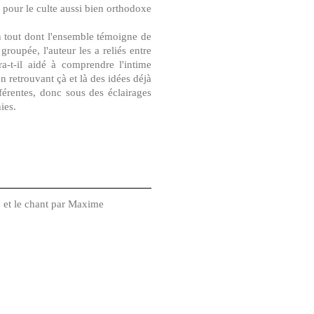
t pour le culte aussi bien orthodoxe
un tout dont l'ensemble témoigne de
groupée, l'auteur les a reliés entre
ra-t-il aidé à comprendre l'intime
en retrouvant çà et là des idées déjà
férentes, donc sous des éclairages
ies.
e et le chant par Maxime